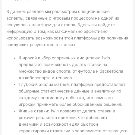
В данном разделе мы рассмотрим специфические
аспекты, связанные с игровым процессом на одной из
популярных платформ для ставок. Здесь вы найдете
информацию о том, как максимально эффективно
использовать возможности этой платформы для получения
наилучших результатов в ставках.
Широкий выбор спортивных дисциплин: 1win
предлагает возможность делать ставки на
множество видов спорта, от футбола и баскетбола
до киберспорта и тенниса.
Глубокий анализ матчей: платформа предоставляет
обширные статистические данные и аналитику по
каждому спортивному событию, что помогает
игрокам принимать более обоснованные решения.
Живые ставки: 1win позволяет делать ставки в
режиме реального времени, что добавляет
динамики и возможности для быстрой
корректировки стратегии в зависимости от текущего