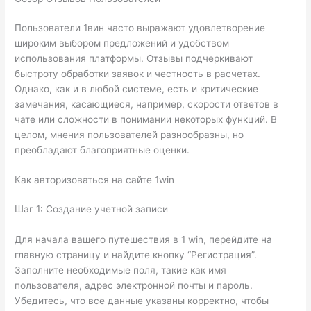
Пользователи 1вин часто выражают удовлетворение
широким выбором предложений и удобством
использования платформы. Отзывы подчеркивают
быстроту обработки заявок и честность в расчетах.
Однако, как и в любой системе, есть и критические
замечания, касающиеся, например, скорости ответов в
чате или сложности в понимании некоторых функций. В
целом, мнения пользователей разнообразны, но
преобладают благоприятные оценки.
Как авторизоваться на сайте 1win
Шаг 1: Создание учетной записи
Для начала вашего путешествия в 1 win, перейдите на
главную страницу и найдите кнопку “Регистрация”.
Заполните необходимые поля, такие как имя
пользователя, адрес электронной почты и пароль.
Убедитесь, что все данные указаны корректно, чтобы