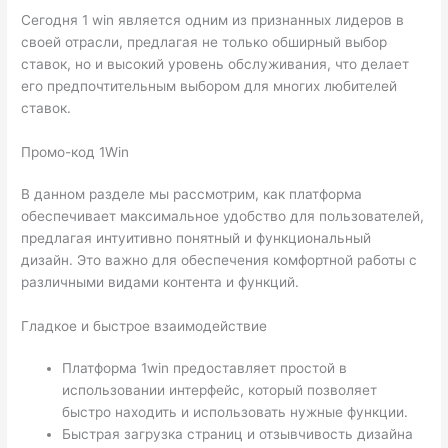
Сегодня 1 win является одним из признанных лидеров в
своей отрасли, предлагая не только обширный выбор
ставок, но и высокий уровень обслуживания, что делает
его предпочтительным выбором для многих любителей
ставок.
Промо-код 1Win
В данном разделе мы рассмотрим, как платформа
обеспечивает максимальное удобство для пользователей,
предлагая интуитивно понятный и функциональный
дизайн. Это важно для обеспечения комфортной работы с
различными видами контента и функций.
Гладкое и быстрое взаимодействие
Платформа 1win предоставляет простой в
использовании интерфейс, который позволяет
быстро находить и использовать нужные функции.
Быстрая загрузка страниц и отзывчивость дизайна