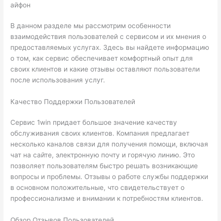
айфон
В данном разделе мы рассмотрим особенности
взаимодействия пользователей с сервисом и их мнения о
предоставляемых услугах. Здесь вы найдете информацию
о том, как сервис обеспечивает комфортный опыт для
своих клиентов и какие отзывы оставляют пользователи
после использования услуг.
Качество Поддержки Пользователей
Сервис 1win придает большое значение качеству
обслуживания своих клиентов. Компания предлагает
несколько каналов связи для получения помощи, включая
чат на сайте, электронную почту и горячую линию. Это
позволяет пользователям быстро решать возникающие
вопросы и проблемы. Отзывы о работе службы поддержки
в основном положительные, что свидетельствует о
профессионализме и внимании к потребностям клиентов.
Обзор Отзывов Пользователей