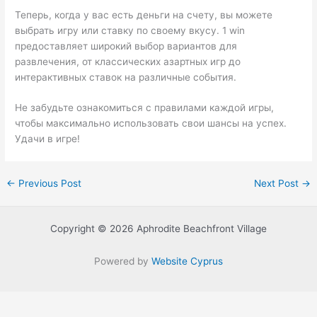
Теперь, когда у вас есть деньги на счету, вы можете
выбрать игру или ставку по своему вкусу. 1 win
предоставляет широкий выбор вариантов для
развлечения, от классических азартных игр до
интерактивных ставок на различные события.
Не забудьте ознакомиться с правилами каждой игры,
чтобы максимально использовать свои шансы на успех.
Удачи в игре!
←
Previous Post
Next Post
→
Copyright © 2026 Aphrodite Beachfront Village
Powered by
Website Cyprus