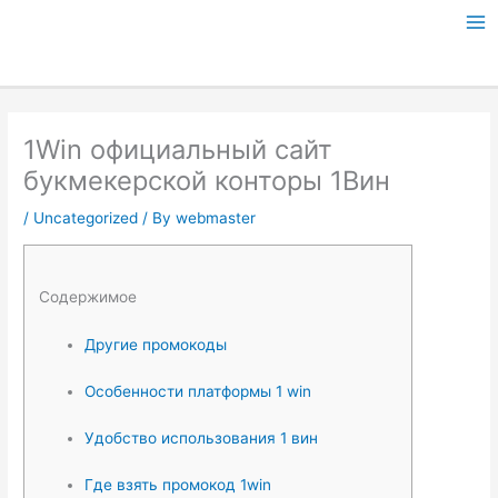
Skip to content
Ma
1Win официальный сайт
букмекерской конторы 1Вин
/
Uncategorized
/ By
webmaster
Содержимое
Другие промокоды
Особенности платформы 1 win
Удобство использования 1 вин
Где взять промокод 1win