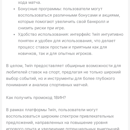
хода матча.
Бонусные программы: пользователи могут
воспользоваться различными бонусами и акциями,
которые помогают увеличить свой банкролл и
снизить риски при игре.
Удобство использования: интерфейс 1win интуитивно
понятен и удобен для использования, что делает
процесс ставок простым и приятным как для
новичков, так и для опытных игроков.
В целом, 1win предоставляет обширные возможности для
любителей ставок на спорт, предлагая не только широкий
выбор событий, но и инструменты для более глубокого
понимания и анализа спортивных матчей.
Как получить промокод 1ВИН?
В рамках платформы 1win, пользователи могут
воспользоваться широким спектром привлекательных
предложений, направленных на повышение уровня
игрового опыта и увеличение потенциальных выигрышей.