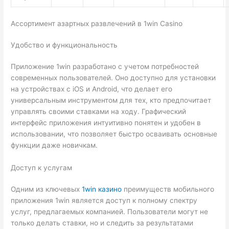
Ассортимент азартных развлечений в 1win Casino
Удобство и функциональность
Приложение 1win разработано с учетом потребностей
современных пользователей. Оно доступно для установки
на устройствах с iOS и Android, что делает его
универсальным инструментом для тех, кто предпочитает
управлять своими ставками на ходу. Графический
интерфейс приложения интуитивно понятен и удобен в
использовании, что позволяет быстро осваивать основные
функции даже новичкам.
Доступ к услугам
Одним из ключевых
1win казино
преимуществ мобильного
приложения 1win является доступ к полному спектру
услуг, предлагаемых компанией. Пользователи могут не
только делать ставки, но и следить за результатами