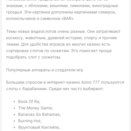
знаками, с яблоками, вишнями, лимонами, виноградные
гроздья. Эти картинки дополнены картинками семерок,
колокольчиков и символом «BAR».
Темы новых видеослотов очень разные. Они затрагивают
космосу, животным, древней истории, спорту и прочим
темам. Для удобства игроков во многих казино есть
сортировка слотов по сюжетам. Это помогает проще
подобрать слот с сюжетом.
Популярные аппараты и создатели игр
Большим спросом в интернет-казино Azino 777 пользуются
слоты с барабанами. Среди них часто выбирают:
Book Of Ra;
The Money Game;
Bananas Go Bahamas;
Burning Hot;
Фруктовый Коктейль.