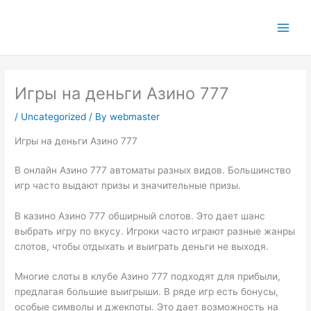
Skip to content
Main
Игры на деньги Азино 777
/
Uncategorized
/ By
webmaster
Игры на деньги Азино 777
В онлайн Азино 777 автоматы разных видов. Большинство
игр часто выдают призы и значительные призы.
В казино Азино 777 обширный слотов. Это дает шанс
выбрать игру по вкусу. Игроки часто играют разные жанры
слотов, чтобы отдыхать и выиграть деньги не выходя.
Многие слоты в клубе Азино 777 подходят для прибыли,
предлагая большие выигрыши. В ряде игр есть бонусы,
особые символы и джекпоты. Это дает возможность на