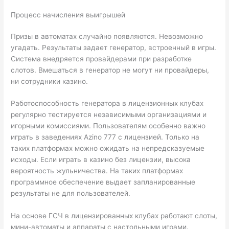
Процесс начисления выигрышей
Призы в автоматах случайно появляются. Невозможно
угадать. Результаты задает генератор, встроенный в игры.
Система внедряется провайдерами при разработке
слотов. Вмешаться в генератор не могут ни провайдеры,
ни сотрудники казино.
Работоспособность генератора в лицензионных клубах
регулярно тестируется независимыми организациями и
игорными комиссиями. Пользователям особенно важно
играть в заведениях Azino 777 с лицензией. Только на
таких платформах можно ожидать на непредсказуемые
исходы. Если играть в казино без лицензии, высока
вероятность жульничества. На таких платформах
программное обеспечение выдает запланированные
результаты не для пользователей.
На основе ГСЧ в лицензированных клубах работают слоты,
мини-автоматы и аппараты с настольными играми.