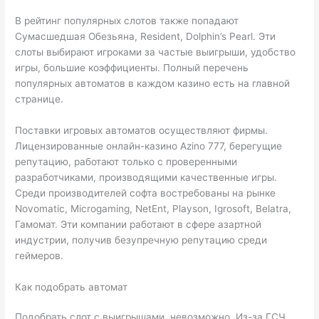
В рейтинг популярных слотов также попадают
Сумасшедшая Обезьяна, Resident, Dolphin’s Pearl. Эти
слоты выбирают игроками за частые выигрыши, удобство
игры, большие коэффициенты. Полный перечень
популярных автоматов в каждом казино есть на главной
странице.
Поставки игровых автоматов осуществляют фирмы.
Лицензированные онлайн-казино Azino 777, берегущие
репутацию, работают только с проверенными
разработчиками, производящими качественные игры.
Среди производителей софта востребованы на рынке
Novomatic, Microgaming, NetEnt, Playson, Igrosoft, Belatra,
Гамомат. Эти компании работают в сфере азартной
индустрии, получив безупречную репутацию среди
геймеров.
Как подобрать автомат
Подобрать слот с выигрышами, невозможно. Из-за ГСЧ.