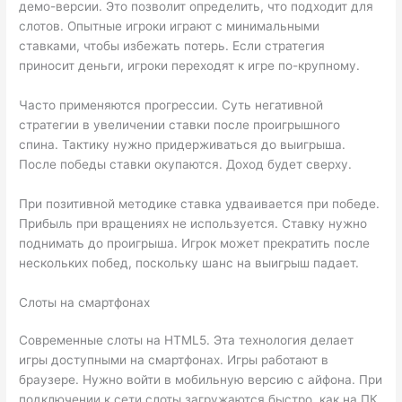
демо-версии. Это позволит определить, что подходит для
слотов. Опытные игроки играют с минимальными
ставками, чтобы избежать потерь. Если стратегия
приносит деньги, игроки переходят к игре по-крупному.
Часто применяются прогрессии. Суть негативной
стратегии в увеличении ставки после проигрышного
спина. Тактику нужно придерживаться до выигрыша.
После победы ставки окупаются. Доход будет сверху.
При позитивной методике ставка удваивается при победе.
Прибыль при вращениях не используется. Ставку нужно
поднимать до проигрыша. Игрок может прекратить после
нескольких побед, поскольку шанс на выигрыш падает.
Слоты на смартфонах
Современные слоты на HTML5. Эта технология делает
игры доступными на смартфонах. Игры работают в
браузере. Нужно войти в мобильную версию с айфона. При
подключении к сети слоты загружаются быстро, как на ПК.