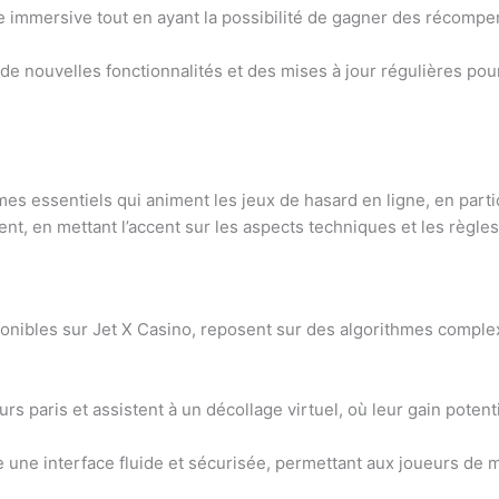
e immersive tout en ayant la possibilité de gagner des récompe
 de nouvelles fonctionnalités et des mises à jour régulières pour
s essentiels qui animent les jeux de hasard en ligne, en particu
, en mettant l’accent sur les aspects techniques et les règles 
ponibles sur Jet X Casino, reposent sur des algorithmes complex
rs paris et assistent à un décollage virtuel, où leur gain poten
re une interface fluide et sécurisée, permettant aux joueurs de m