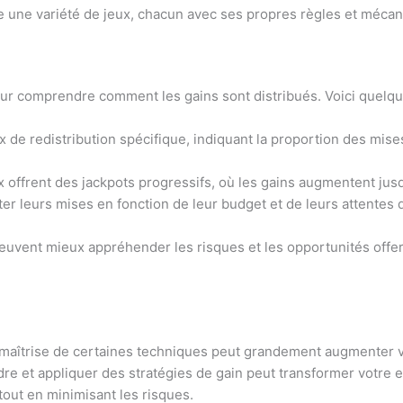
e une variété de jeux, chacun avec ses propres règles et méca
r comprendre comment les gains sont distribués. Voici quelque
x de redistribution spécifique, indiquant la proportion des mis
offrent des jackpots progressifs, où les gains augmentent jusqu
r leurs mises en fonction de leur budget et de leurs attentes d
vent mieux appréhender les risques et les opportunités offert
a maîtrise de certaines techniques peut grandement augmenter
e et appliquer des stratégies de gain peut transformer votre e
out en minimisant les risques.