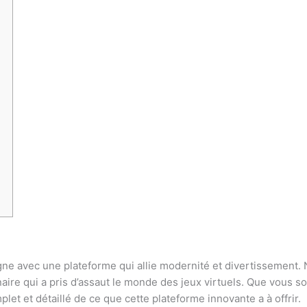
igne avec une plateforme qui allie modernité et divertissement. 
nnaire qui a pris d’assaut le monde des jeux virtuels. Que vous 
et et détaillé de ce que cette plateforme innovante a à offrir.