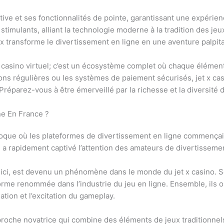
tive et ses fonctionnalités de pointe, garantissant une expérienc
 stimulants, alliant la technologie moderne à la tradition des je
x transforme le divertissement en ligne en une aventure palpit
 casino virtuel; c’est un écosystème complet où chaque élément
ions régulières ou les systèmes de paiement sécurisés, jet x cas
Préparez-vous à être émerveillé par la richesse et la diversité
e En France ?
poque où les plateformes de divertissement en ligne commençaie
er, a rapidement captivé l’attention des amateurs de divertissem
 ici, est devenu un phénomène dans le monde du jet x casino.
forme renommée dans l’industrie du jeu en ligne. Ensemble, ils o
sation et l’excitation du gameplay.
pproche novatrice qui combine des éléments de jeux traditionn