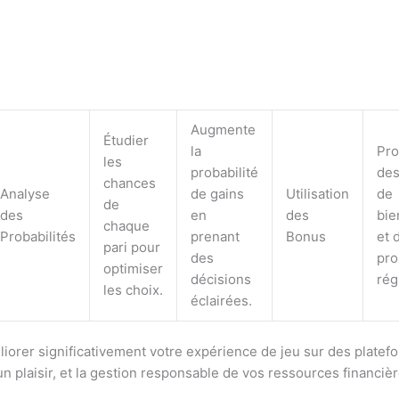
Augmente
Étudier
la
Pro
les
probabilité
des
chances
Analyse
de gains
Utilisation
de
de
des
en
des
bie
chaque
Probabilités
prenant
Bonus
et 
pari pour
des
pro
optimiser
décisions
rég
les choix.
éclairées.
iorer significativement votre expérience de jeu sur des platefo
un plaisir, et la gestion responsable de vos ressources financiè