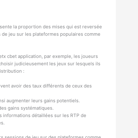
ésente la proportion des mises qui est reversée
s de jeu sur les plateformes populaires comme
jetx cbet application, par exemple, les joueurs
hoisir judicieusement les jeux sur lesquels ils
stribution :
uvent avoir des taux différents de ceux des
nsi augmenter leurs gains potentiels.
 des gains systématiques.
s informations détaillées sur les RTP de
es.
eurs sessions de jeu sur des plateformes comme