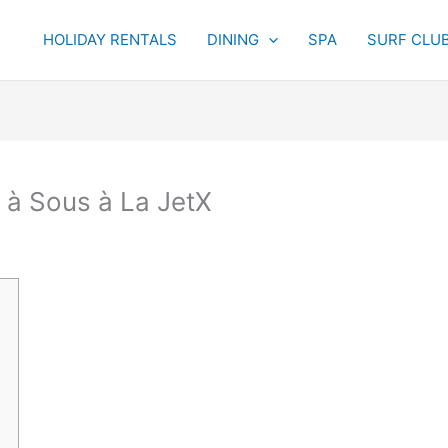
HOLIDAY RENTALS
DINING
SPA
SURF CLU
 à Sous à La JetX