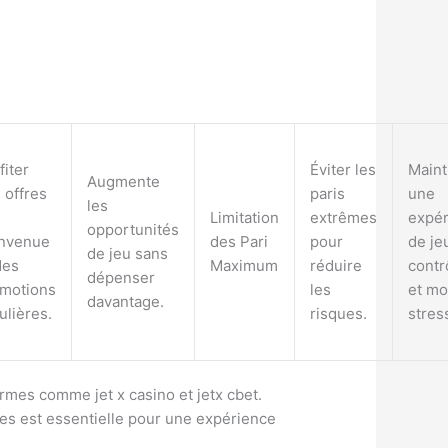
fiter
Éviter les
Maint
Augmente
 offres
paris
une
les
Limitation
extrêmes
expér
opportunités
nvenue
des Pari
pour
de je
de jeu sans
des
Maximum
réduire
contr
dépenser
motions
les
et mo
davantage.
ulières.
risques.
stres
rmes comme jet x casino et jetx cbet.
res est essentielle pour une expérience