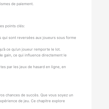
nismes de paiement.
s points clés:
es qui sont reversées aux joueurs sous forme
’à ce qu’un joueur remporte le lot.
e gain, ce qui influence directement le
es par les jeux de hasard en ligne, en
 vos chances de succès. Que vous soyez un
xpérience de jeu. Ce chapitre explore