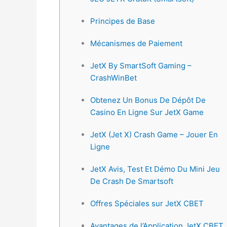
Principes de Base
Mécanismes de Paiement
JetX By SmartSoft Gaming –
CrashWinBet
Obtenez Un Bonus De Dépôt De
Casino En Ligne Sur JetX Game
JetX (Jet X) Crash Game – Jouer En
Ligne
JetX Avis, Test Et Démo Du Mini Jeu
De Crash De Smartsoft
Offres Spéciales sur JetX CBET
Avantages de l’Application JetX CBET