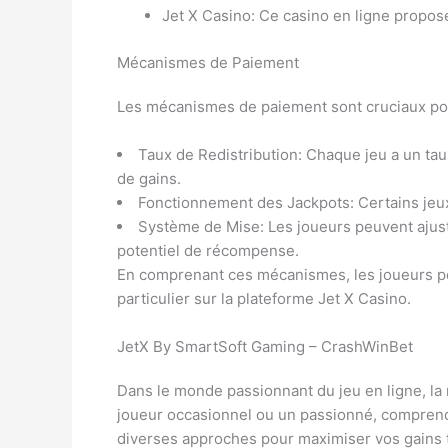
Jet X Casino: Ce casino en ligne propos
Mécanismes de Paiement
Les mécanismes de paiement sont cruciaux pou
Taux de Redistribution: Chaque jeu a un tau
de gains.
Fonctionnement des Jackpots: Certains jeux 
Système de Mise: Les joueurs peuvent ajuste
potentiel de récompense.
En comprenant ces mécanismes, les joueurs peu
particulier sur la plateforme Jet X Casino.
JetX By SmartSoft Gaming – CrashWinBet
Dans le monde passionnant du jeu en ligne, l
joueur occasionnel ou un passionné, comprendr
diverses approches pour maximiser vos gains t