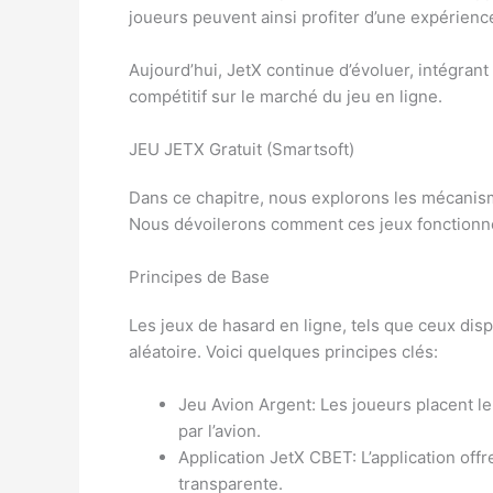
joueurs peuvent ainsi profiter d’une expérienc
Aujourd’hui, JetX continue d’évoluer, intégrant
compétitif sur le marché du jeu en ligne.
JEU JETX Gratuit (Smartsoft)
Dans ce chapitre, nous explorons les mécanisme
Nous dévoilerons comment ces jeux fonctionnent
Principes de Base
Les jeux de hasard en ligne, tels que ceux dis
aléatoire. Voici quelques principes clés:
Jeu Avion Argent: Les joueurs placent leu
par l’avion.
Application JetX CBET: L’application off
transparente.