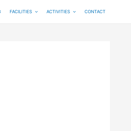
B
FACILITIES
ACTIVITIES
CONTACT