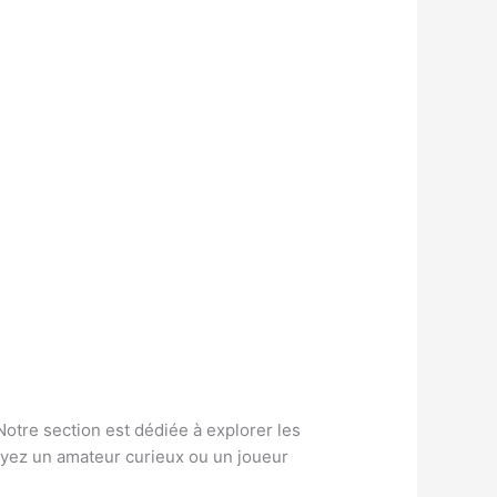
Notre section est dédiée à explorer les
soyez un amateur curieux ou un joueur