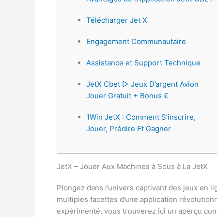
Télécharger Jet X
Engagement Communautaire
Assistance et Support Technique
JetX Cbet ▷ Jeux D’argent Avion
Jouer Gratuit + Bonus €
1Win JetX : Comment S’inscrire,
Jouer, Prédire Et Gagner
JetX – Jouer Aux Machines à Sous à La JetX
Plongez dans l’univers captivant des jeux en l
multiples facettes d’une application révolutio
expérimenté, vous trouverez ici un aperçu compl