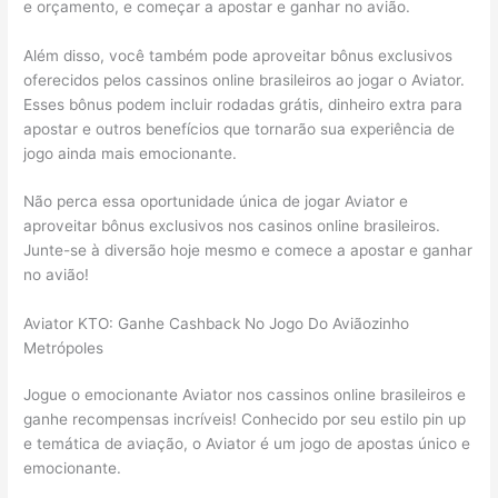
e orçamento, e começar a apostar e ganhar no avião.
Além disso, você também pode aproveitar bônus exclusivos
oferecidos pelos cassinos online brasileiros ao jogar o Aviator.
Esses bônus podem incluir rodadas grátis, dinheiro extra para
apostar e outros benefícios que tornarão sua experiência de
jogo ainda mais emocionante.
Não perca essa oportunidade única de jogar Aviator e
aproveitar bônus exclusivos nos casinos online brasileiros.
Junte-se à diversão hoje mesmo e comece a apostar e ganhar
no avião!
Aviator KTO: Ganhe Cashback No Jogo Do Aviãozinho
Metrópoles
Jogue o emocionante Aviator nos cassinos online brasileiros e
ganhe recompensas incríveis! Conhecido por seu estilo pin up
e temática de aviação, o Aviator é um jogo de apostas único e
emocionante.