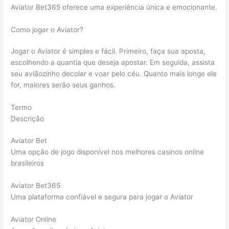
Aviator Bet365 oferece uma experiência única e emocionante.
Como jogar o Aviator?
Jogar o Aviator é simples e fácil. Primeiro, faça sua aposta,
escolhendo a quantia que deseja apostar. Em seguida, assista
seu aviãozinho decolar e voar pelo céu. Quanto mais longe ele
for, maiores serão seus ganhos.
Termo
Descrição
Aviator Bet
Uma opção de jogo disponível nos melhores casinos online
brasileiros
Aviator Bet365
Uma plataforma confiável e segura para jogar o Aviator
Aviator Online