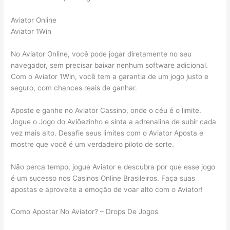
Aviator Online
Aviator 1Win
No Aviator Online, você pode jogar diretamente no seu
navegador, sem precisar baixar nenhum software adicional.
Com o Aviator 1Win, você tem a garantia de um jogo justo e
seguro, com chances reais de ganhar.
Aposte e ganhe no Aviator Cassino, onde o céu é o limite.
Jogue o Jogo do Aviõezinho e sinta a adrenalina de subir cada
vez mais alto. Desafie seus limites com o Aviator Aposta e
mostre que você é um verdadeiro piloto de sorte.
Não perca tempo, jogue Aviator e descubra por que esse jogo
é um sucesso nos Casinos Online Brasileiros. Faça suas
apostas e aproveite a emoção de voar alto com o Aviator!
Como Apostar No Aviator? – Drops De Jogos