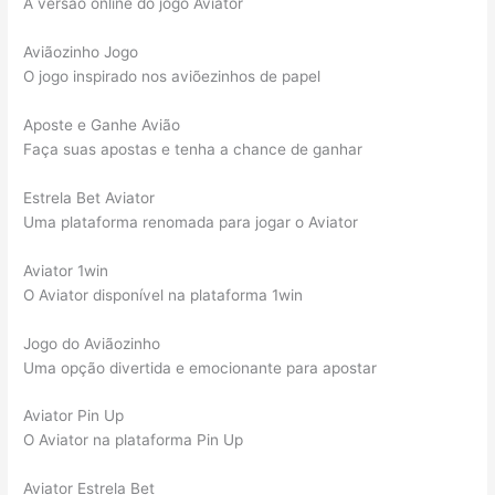
A versão online do jogo Aviator
Aviãozinho Jogo
O jogo inspirado nos aviõezinhos de papel
Aposte e Ganhe Avião
Faça suas apostas e tenha a chance de ganhar
Estrela Bet Aviator
Uma plataforma renomada para jogar o Aviator
Aviator 1win
O Aviator disponível na plataforma 1win
Jogo do Aviãozinho
Uma opção divertida e emocionante para apostar
Aviator Pin Up
O Aviator na plataforma Pin Up
Aviator Estrela Bet