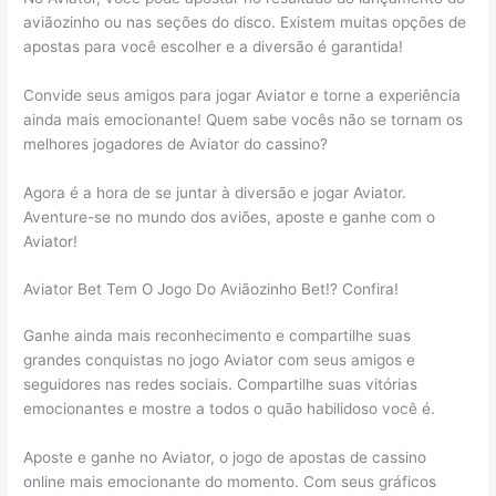
aviãozinho ou nas seções do disco. Existem muitas opções de
apostas para você escolher e a diversão é garantida!
Convide seus amigos para jogar Aviator e torne a experiência
ainda mais emocionante! Quem sabe vocês não se tornam os
melhores jogadores de Aviator do cassino?
Agora é a hora de se juntar à diversão e jogar Aviator.
Aventure-se no mundo dos aviões, aposte e ganhe com o
Aviator!
Aviator Bet Tem O Jogo Do Aviãozinho Bet!? Confira!
Ganhe ainda mais reconhecimento e compartilhe suas
grandes conquistas no jogo Aviator com seus amigos e
seguidores nas redes sociais. Compartilhe suas vitórias
emocionantes e mostre a todos o quão habilidoso você é.
Aposte e ganhe no Aviator, o jogo de apostas de cassino
online mais emocionante do momento. Com seus gráficos