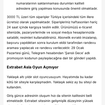
numaralarının saklanmaması durumları kaliteli
adreslere giriş yapılması konusunda önemli olmaktadır.
3000 TL üzeri tüm siparişler Türkiye içerisindeki tüm illere
ücretsiz olarak yapılmaktadır. Siparişleriniz haftasonları hariç
24 saat içinde kargoya teslim edilir. Ürünümüzü e-ticaret
sitenizde, pazaryerlerinde ve sosyal medya hesaplarınızda
satabilir, resimleri kullanabilirsiniz. Abonelik evraklı imzalanıp,
başvuru yapıldıktan sonra kurulum ekibi tarafından randevu
araması yapılacak ve randevu verilecektir. 29 Ocak
Pazartesi günü, Telegram hesabından ‘Şanslı Gece’ adlı
promosyon kodunun paylaşılacağına dair bir gönderi yapıldı.
Extrabet Asla Oyun Açmıyor
Yaklaşık altı yıldır slot oyuncusuyum. Hayatımda bu kadar
kötü bir siteyle karşılaşmadım. Yaklaşık sekiz ay bu siteyi de
kullandım.
Giriş günce adresinin oluşum hızı da sitenin kalitesini belli
etmektedir. Extrabet sitesinin gelişmişlik düzeyinin yüksek