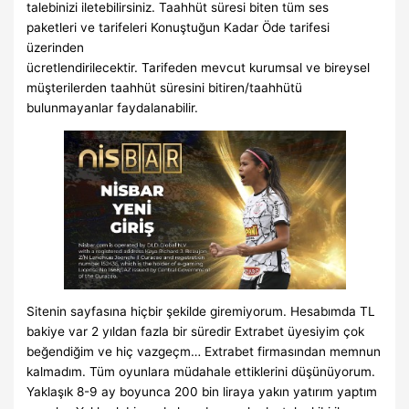
talebinizi iletebilirsiniz. Taahhüt süresi biten tüm ses
paketleri ve tarifeleri Konuştuğun Kadar Öde tarifesi
üzerinden
ücretlendirilecektir. Tarifeden mevcut kurumsal ve bireysel
müşterilerden taahhüt süresini bitiren/taahhütü
bulunmayanlar faydalanabilir.
Sitenin sayfasına hiçbir şekilde giremiyorum. Hesabımda TL
bakiye var 2 yıldan fazla bir süredir Extrabet üyesiyim çok
beğendiğim ve hiç vazgeçm… Extrabet firmasından memnun
kalmadım. Tüm oyunlara müdahale ettiklerini düşünüyorum.
Yaklaşık 8-9 ay boyunca 200 bin liraya yakın yatırım yaptım