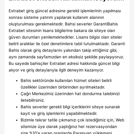
Extrabet giriş güncel adresine gerekli işlemlerinin yapılması
sonrası sisteme yatırım yapılarak kullanım alanının
oluşturulması gerekmektedir. Bahsi severler GarantiBahis
Extrabet sitesinin lisans bilgilerine bakara da siteye olan
güven durumları yenilemektedirler. Lisans bilgisi olan siteler
belirli aralıklar ile özel denetimlere tabii tutulmaktadır. Garanti
Bahis olarak giriş detaylarını yakından takip ettiğimiz gibi,
aynı zamanda sayfamızdan en eksiksiz şekilde paylaşıyoruz.
Bu sayede bahisçiler Extrabet adresi hakkında güncel bilgi
alıyor ve giriş detaylarıyla ilgili deneyim kazanıyor.
Bahis sektöründe kullanılan hizmet siteleri belirli
özellikler üzerinden birbirinden ayrılmaktadır.
Çağrı Merkezimiz üzerinden hat dondurma talebinizi
iletebilirsiniz.
Bahis severler gerekli bilgi içeriklerini siteye sunarak
kayıt ve giriş işlemlerini yapabilmektedir.
Bizimle tekrar tatile çıkmanızı çok istediğimiz için, Web
sitemize üye olarak yaptığınız her rezervasyondan
size %10’a varan oranlarda Parapuan yüklemesi