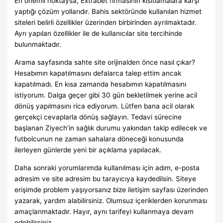
En önemli noktaysa, Extrabet firmasının kısıtlamalara karşı
yaptığı çözüm yollarıdır. Bahis sektöründe kullanılan hizmet
siteleri belirli özellikler üzerinden birbirinden ayrılmaktadır.
Ayrı yapılan özellikler ile de kullanıcılar site tercihinde
bulunmaktadır.
Arama sayfasında sahte site orijinalden önce nasıl çıkar?
Hesabımın kapatılmasını defalarca talep ettim ancak
kapatılmadı. En kısa zamanda hesabımın kapatılmasını
istiyorum. Dalga geçer gibi 30 gün bekletilmek yerine acil
dönüş yapılmasını rica ediyorum. Lütfen bana acil olarak
gerçekçi cevaplarla dönüş sağlayın. Tedavi sürecine
başlanan Ziyech’in sağlık durumu yakından takip edilecek ve
futbolcunun ne zaman sahalara döneceği konusunda
ilerleyen günlerde yeni bir açıklama yapılacak.
Daha sonraki yorumlarımda kullanılması için adım, e-posta
adresim ve site adresim bu tarayıcıya kaydedilsin. Siteye
erişimde problem yaşıyorsanız bize iletişim sayfası üzerinden
yazarak, yardım alabilirsiniz. Olumsuz içeriklerden korunması
amaçlanmaktadır. Hayır, aynı tarifeyi kullanmaya devam
edebilirsiniz.