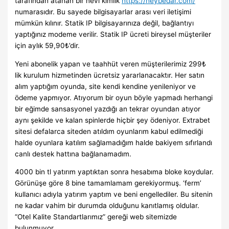
tarafından atanan bir nevi kimlik
https://heybedar.com/
numarasıdır. Bu sayede bilgisayarlar arası veri iletişimi
mümkün kılınır. Statik IP bilgisayarınıza değil, bağlantıyı
yaptığınız modeme verilir. Statik IP ücreti bireysel müşteriler
için aylık 59,90₺’dir.
Yeni abonelik yapan ve taahhüt veren müşterilerimiz 299₺
lik kurulum hizmetinden ücretsiz yararlanacaktır. Her satın
alım yaptığım oyunda, site kendi kendine yenileniyor ve
ödeme yapmıyor. Atıyorum bir oyun böyle yapmadı herhangi
bir eğimde sansasyonel yazdığı an tekrar oyundan atıyor
aynı şekilde ve kalan spinlerde hiçbir şey ödeniyor. Extrabet
sitesi defalarca siteden atıldım oyunlarım kabul edilmediği
halde oyunlara katılım sağlamadığım halde bakiyem sıfırlandı
canlı destek hattına bağlanamadım.
4000 bin tl yatırım yaptıktan sonra hesabıma bloke koydular.
Görünüşe göre 8 bine tamamlamam gerekiyormuş. ‘ferm’
kullanıcı adıyla yatırım yaptım ve beni engellediler. Bu sitenin
ne kadar vahim bir durumda olduğunu kanıtlamış oldular.
“Otel Kalite Standartlarımız” gereği web sitemizde
bulunmuyor.