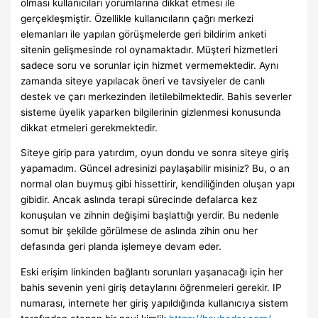
olması kullanıcıları yorumlarına dikkat etmesi ile
gerçekleşmiştir. Özellikle kullanıcıların çağrı merkezi
elemanları ile yapılan görüşmelerde geri bildirim anketi
sitenin gelişmesinde rol oynamaktadır. Müşteri hizmetleri
sadece soru ve sorunlar için hizmet vermemektedir. Aynı
zamanda siteye yapılacak öneri ve tavsiyeler de canlı
destek ve çarı merkezinden iletilebilmektedir. Bahis severler
sisteme üyelik yaparken bilgilerinin gizlenmesi konusunda
dikkat etmeleri gerekmektedir.
Siteye girip para yatırdım, oyun dondu ve sonra siteye giriş
yapamadım. Güncel adresinizi paylaşabilir misiniz? Bu, o an
normal olan buymuş gibi hissettirir, kendiliğinden oluşan yapı
gibidir. Ancak aslında terapi sürecinde defalarca kez
konuşulan ve zihnin değişimi başlattığı yerdir. Bu nedenle
somut bir şekilde görülmese de aslında zihin onu her
defasında geri planda işlemeye devam eder.
Eski erişim linkinden bağlantı sorunları yaşanacağı için her
bahis sevenin yeni giriş detaylarını öğrenmeleri gerekir. IP
numarası, internete her giriş yapıldığında kullanıcıya sistem